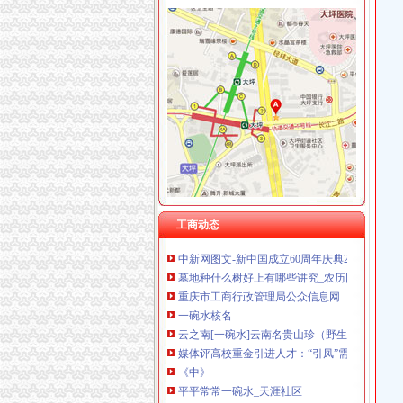
回兴
回兴毛坯租房,冈回兴毛坯房整租,冈回兴毛坯
重庆回兴-大众点评网
重庆渝北-回兴小区_重庆渝北-回兴二手房,重庆
【两路回兴板块新楼盘】_两路回兴板块房价-
渝北区回兴小学_渝北区回兴小学爱问问同学录
松树桥核名
2014：春季,日本之初印象-磨房
北京古树名木记--莫容胡洪涛（简介）
工商动态
中新网图文-新中国成立60周年庆典24小时全球
墓地种什么树好上有哪些讲究_农历网
重庆市工商行政管理局公众信息网
一碗水核名
云之南[一碗水]云南名贵山珍（野生）美味枞-
媒体评高校重金引进人才：“引凤”需一碗水端平
《中》
平平常常一碗水_天涯社区
感冒咳嗽一碗水就能解决,不需要针吃,成本只要2