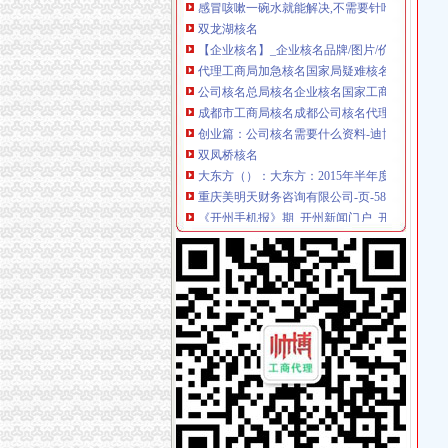
双龙湖核名
【企业核名】_企业核名品牌/图片/价格_企业核
代理工商局加急核名国家局疑难核名-其他商讯-
公司核名总局核名企业核名国家工商总局公司
成都市工商局核名成都公司核名代理四川公司
创业篇：公司核名需要什么资料-迪博资质代办
双凤桥核名
大东方（）：大东方：2015年半年度报告_和讯
重庆美明天财务咨询有限公司-页-58企业网站
《开州手机报》期_开州新闻门户_开州之窗
科力远：2017年第一次临时股东大会资料_力元新材
重庆鑫思涵科技有限公司（重庆市渝北区双凤桥街
两路核名
北京多名男子冒充察带上门拘人敲诈-今日钦州-钦
个人资企业第一文库网
干部用亲戚名义开办公司签合同受贿2487万-搜
儒家害人误国_儒家吧_百度贴吧
重“三道两路”理论的壮_壮_中中网
龙溪核名
产业融合推动四川乡村旅游快速升级-四川省人
音西街道电话乡村干部榜上有名